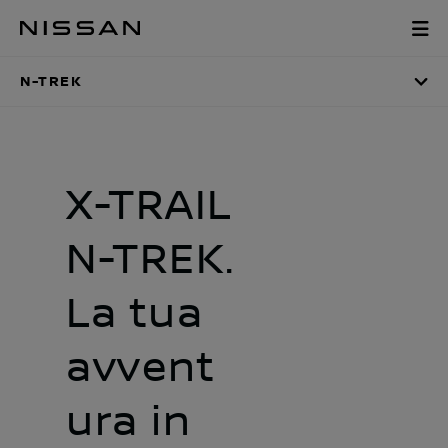
Vai
N-TREK
al
menu
N-TREK
principale
X-TRAIL
N-TREK.
La tua
avvent
ura in