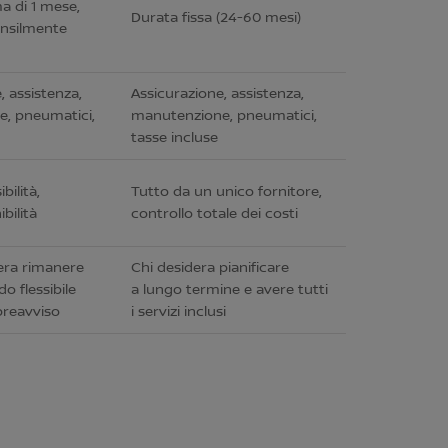
a di 1 mese,
Durata fissa (24-60 mesi)
ensilmente
, assistenza,
Assicurazione, assistenza,
, pneumatici,
manutenzione, pneumatici,
tasse incluse
bilità,
Tutto da un unico fornitore,
bilità
controllo totale dei costi
era rimanere
Chi desidera pianificare
o flessibile
a lungo termine e avere tutti
preavviso
i servizi inclusi