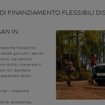
I FINANZIAMENTO FLESSIBILI DIS
SAN IN
ssima flessibilità:
ende già tutti i servizi
zione, dal cambio
onibilità, riceverete il
 per chi desidera
aspettare tanto.
mente – massima
ione, assistenza,