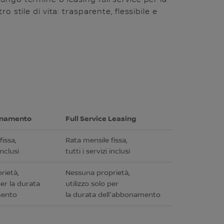
ungo termine o leasing full service per la
stile di vita: trasparente, flessibile e
onamento
Full Service Leasing
fissa,
Rata mensile fissa,
inclusi
tutti i servizi inclusi
rietà,
Nessuna proprietà,
per la durata
utilizzo solo per
mento
la durata dell'abbonamento