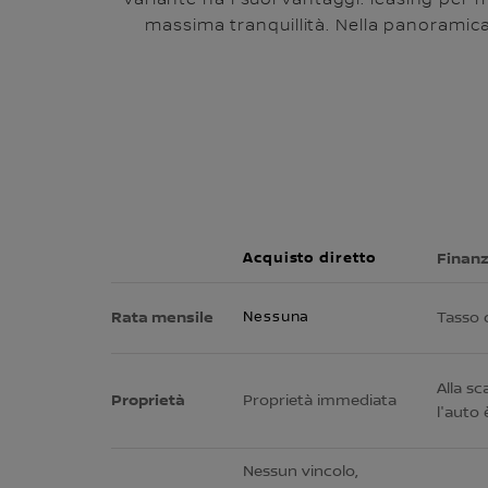
variante ha i suoi vantaggi: leasing per 
massima tranquillità. Nella panoramica 
Acquisto diretto
Finan
Rata mensile
Nessuna
Tasso d
Alla sc
Proprietà
Proprietà immediata
l'auto
Nessun vincolo,