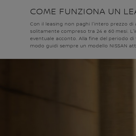
COME FUNZIONA UN LE
Con il leasing non paghi l'intero prezzo di
solitamente compreso tra 24 e 60 mesi. L'i
eventuale acconto. Alla fine del periodo di 
modo guidi sempre un modello NISSAN attual