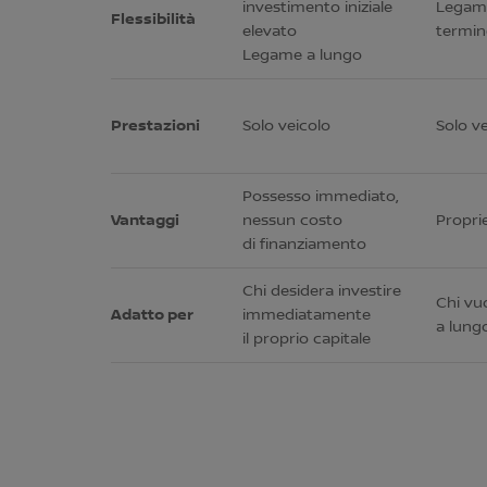
investimento iniziale
Legam
Flessibilità
elevato
termin
Legame a lungo
Prestazioni
Solo veicolo
Solo v
Possesso immediato,
Vantaggi
nessun costo
Proprie
di finanziamento
Chi desidera investire
Chi vu
Adatto per
immediatamente
a lung
il proprio capitale