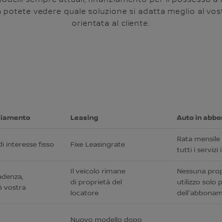
modelli sempre attuali, finanziamento per il possesso a l
potete vedere quale soluzione si adatta meglio al vostro 
orientata al cliente.
ziamento
Leasing
Auto in abb
Rata mensile 
i interesse fisso
Fixe Leasingrate
tutti i servizi 
Il veicolo rimane
Nessuna prop
adenza,
di proprietà del
utilizzo solo 
 è vostra
locatore
dell'abbona
Nuovo modello dopo