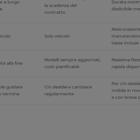
e a lungo
Durata minim
la scadenza del
e
disdicibile m
contratto
Assicurazione
eicolo
Solo veicolo
manutenzione
tasse incluse
Modelli sempre aggiornati,
Massima flessi
tà alla fine
costi pianificabili
rapida disponi
Per chi desid
ole guidare
Chi desidera cambiare
mobile in mod
o termine
regolarmente
e con breve 