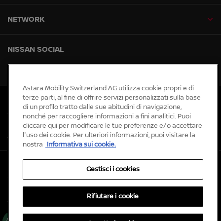
NETWORK
NISSAN SOCIAL
facebook
instagram
tiktok
youtube
Astara Mobility Switzerland AG utilizza cookie propri e di
terze parti, al fine di offrire servizi personalizzati sulla base
Siti web globali
di un profilo tratto dalle sue abitudini di navigazione,
Mappa del sito
nonché per raccogliere informazioni a fini analitici. Puoi
Notizie
cliccare qui per modificare le tue preferenze e/o accettare
l'uso dei cookie. Per ulteriori informazioni, puoi visitare la
Accessibility
nostra
Informativa sui cookie.
Protezione dei dati e cookie
Gestisci i cookies
Colophon
Informazioni legali
Rifiutare i cookie
© Nissan 2026
Ge