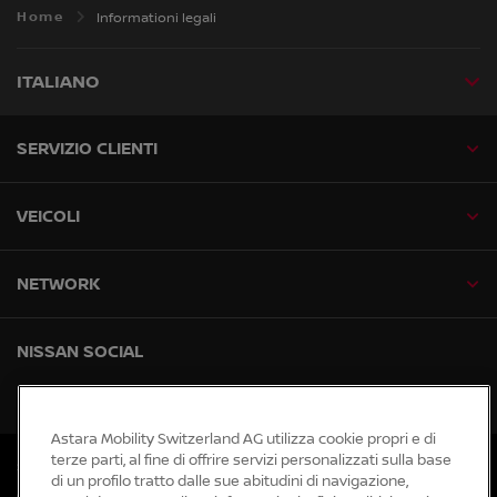
Home
Informationi legali
ITALIANO
SERVIZIO CLIENTI
VEICOLI
NETWORK
NISSAN SOCIAL
facebook
instagram
tiktok
youtube
Astara Mobility Switzerland AG utilizza cookie propri e di
terze parti, al fine di offrire servizi personalizzati sulla base
Siti web globali
di un profilo tratto dalle sue abitudini di navigazione,
Mappa del sito