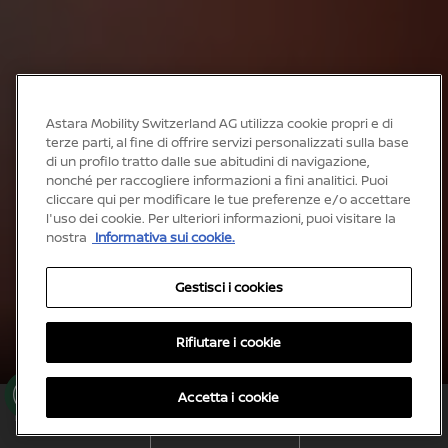
Astara Mobility Switzerland AG utilizza cookie propri e di
terze parti, al fine di offrire servizi personalizzati sulla base
di un profilo tratto dalle sue abitudini di navigazione,
nonché per raccogliere informazioni a fini analitici. Puoi
cliccare qui per modificare le tue preferenze e/o accettare
l'uso dei cookie. Per ulteriori informazioni, puoi visitare la
nostra
Informativa sui cookie.
Gestisci i cookies
Rifiutare i cookie
Ibrido e-POWER o Mild Hybrid
Ge
Nissan Qashqai
Accetta i cookie
sti
DOWNLOAD LISTINO
sci
PRENOTA UN TEST DRIVE
RICHIEDI UN'OFFERTA
PREZZI
i
co