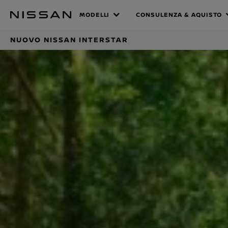
Vai
Nuovo Nissa
MODELLI
CONSULENZA & AQUISTO
al
menu
NUOVO NISSAN INTERSTAR
principale