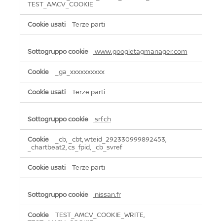
TEST_AMCV_COOKIE
Terze parti
www.googletagmanager.com
_ga_xxxxxxxxxx
Terze parti
srf.ch
_cb, _cbt, wteid_292330999892453,
_chartbeat2, cs_fpid, _cb_svref
Terze parti
nissan.fr
TEST_AMCV_COOKIE_WRITE,