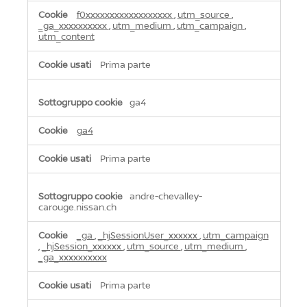
f0xxxxxxxxxxxxxxxxxx
,
utm_source
,
_ga_xxxxxxxxxx
,
utm_medium
,
utm_campaign
,
utm_content
Prima parte
ga4
ga4
Prima parte
andre-chevalley-
carouge.nissan.ch
_ga
,
_hjSessionUser_xxxxxx
,
utm_campaign
,
_hjSession_xxxxxx
,
utm_source
,
utm_medium
,
_ga_xxxxxxxxxx
Prima parte