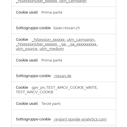
_hjSessionUser_xxxxxx
,
utm_campaign
Prima parte
baier.nissan.ch
_hjSession_xxxxxx
,
utm_campaign
,
_hjSessionUser_xxxxxx
,
_ga
,
_ga_xxxxxxxxxx
,
utm_source
,
utm_medium
Prima parte
nissan.de
gpv_pn, TEST_AMCV_COOKIE_WRITE,
TEST_AMCV_COOKIE
Terze parti
region1.google-analytics.com