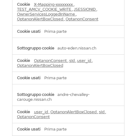
X-Mapping-xxxxxxxx
,
TEST_AMCV_COOKIE_WRITE
,
JSESSIONID
,
OwnerServicesLoggedInName
,
OptanonAlertBoxClosed
,
OptanonConsent
Prima parte
auto-eden.nissan.ch
OptanonConsent
,
sId
,
user_id
,
OptanonAlertBoxClosed
Prima parte
andre-chevalley-
carouge.nissan.ch
user_id
,
OptanonAlertBoxClosed
,
sId
,
OptanonConsent
Prima parte