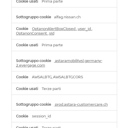
Prima parte
alfag.nissan.ch
OptanonAlertBoxClosed
,
user_id
,
OptanonConsent
,
sId
Prima parte
astaramobilitysl.germany-
2.evergage.com
AWSALBTG, AWSALBTGCORS
Terze parti
prod.astara-customercare.ch
session_id
Terze parti