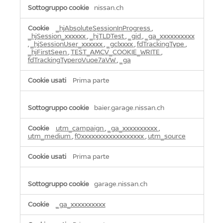
nissan.ch
_hjAbsoluteSessionInProgress
,
_hjSession_xxxxxx
,
_hjTLDTest
,
_gid
,
_ga_xxxxxxxxxx
,
_hjSessionUser_xxxxxx
,
_gclxxxx
,
fdTrackingType
,
_hjFirstSeen
,
TEST_AMCV_COOKIE_WRITE
,
fdTrackingTyperoVuoe7aVW
,
_ga
Prima parte
baier.garage.nissan.ch
utm_campaign
,
_ga_xxxxxxxxxx
,
utm_medium
,
f0xxxxxxxxxxxxxxxxxx
,
utm_source
Prima parte
garage.nissan.ch
_ga_xxxxxxxxxx