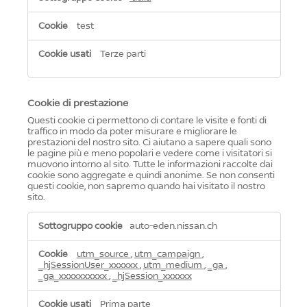
test
Terze parti
Cookie di prestazione
Questi cookie ci permettono di contare le visite e fonti di
traffico in modo da poter misurare e migliorare le
prestazioni del nostro sito. Ci aiutano a sapere quali sono
le pagine più e meno popolari e vedere come i visitatori si
muovono intorno al sito. Tutte le informazioni raccolte dai
cookie sono aggregate e quindi anonime. Se non consenti
questi cookie, non sapremo quando hai visitato il nostro
sito.
Cookie
auto-eden.nissan.ch
di
prestazione
utm_source
,
utm_campaign
,
_hjSessionUser_xxxxxx
,
utm_medium
,
_ga
,
_ga_xxxxxxxxxx
,
_hjSession_xxxxxx
Prima parte