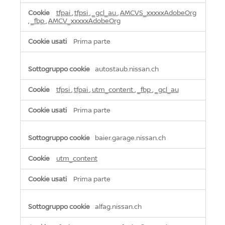
pubblicità
mirata
tfpai
,
tfpsi
,
_gcl_au
,
AMCVS_xxxxxAdobeOrg
,
_fbp
,
AMCV_xxxxxAdobeOrg
Prima parte
autostaub.nissan.ch
tfpsi
,
tfpai
,
utm_content
,
_fbp
,
_gcl_au
Prima parte
baier.garage.nissan.ch
utm_content
Prima parte
alfag.nissan.ch