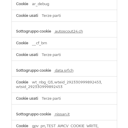
ar_debug
Terze parti
autoscout24.ch
__cf_bm
Terze parti
data.srf.ch
wt_nbg_Q3, wteid_292330999892453,
wtsid_292330999892453
Terze parti
nissan.it
gpv_pn, TEST_AMCV_COOKIE_WRITE,