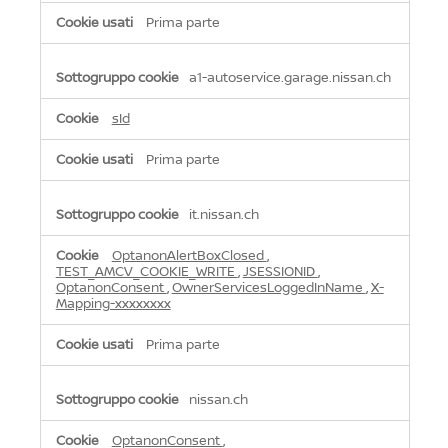
Prima parte
a1-autoservice.garage.nissan.ch
sId
Prima parte
it.nissan.ch
OptanonAlertBoxClosed
,
TEST_AMCV_COOKIE_WRITE
,
JSESSIONID
,
OptanonConsent
,
OwnerServicesLoggedInName
,
X-
Mapping-xxxxxxxx
Prima parte
nissan.ch
OptanonConsent
,