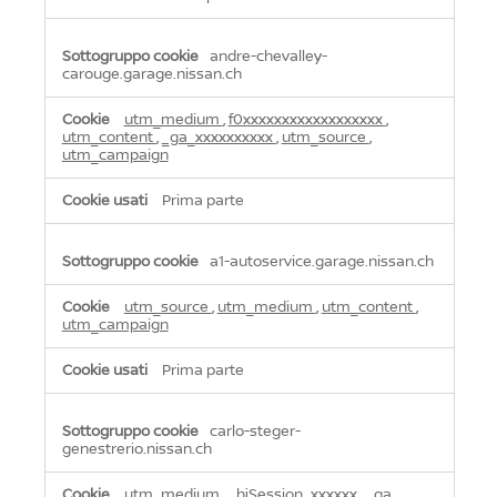
andre-chevalley-
carouge.garage.nissan.ch
utm_medium
,
f0xxxxxxxxxxxxxxxxxx
,
utm_content
,
_ga_xxxxxxxxxx
,
utm_source
,
utm_campaign
Prima parte
a1-autoservice.garage.nissan.ch
utm_source
,
utm_medium
,
utm_content
,
utm_campaign
Prima parte
carlo-steger-
genestrerio.nissan.ch
utm_medium
,
_hjSession_xxxxxx
,
_ga
,