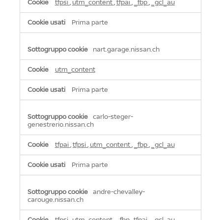
tfpsi
,
utm_content
,
tfpai
,
_fbp
,
_gcl_au
Prima parte
nart.garage.nissan.ch
utm_content
Prima parte
carlo-steger-
genestrerio.nissan.ch
tfpai
,
tfpsi
,
utm_content
,
_fbp
,
_gcl_au
Prima parte
andre-chevalley-
carouge.nissan.ch
tfpsi
,
utm_content
,
_fbp
,
tfpai
,
_gcl_au