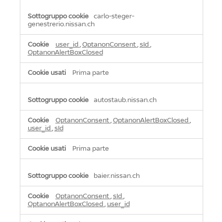
carlo-steger-
genestrerio.nissan.ch
user_id
,
OptanonConsent
,
sId
,
OptanonAlertBoxClosed
Prima parte
autostaub.nissan.ch
OptanonConsent
,
OptanonAlertBoxClosed
,
user_id
,
sId
Prima parte
baier.nissan.ch
OptanonConsent
,
sId
,
OptanonAlertBoxClosed
,
user_id