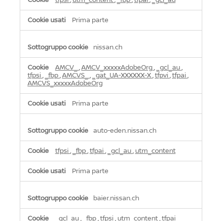
Prima parte
nissan.ch
AMCV_
,
AMCV_xxxxxAdobeOrg
,
_gcl_au
,
tfpsi
,
_fbp
,
AMCVS_
,
_gat_UA-XXXXXX-X
,
tfpvi
,
tfpai
,
AMCVS_xxxxxAdobeOrg
Prima parte
auto-eden.nissan.ch
tfpsi
,
_fbp
,
tfpai
,
_gcl_au
,
utm_content
Prima parte
baier.nissan.ch
_gcl_au
,
_fbp
,
tfpsi
,
utm_content
,
tfpai