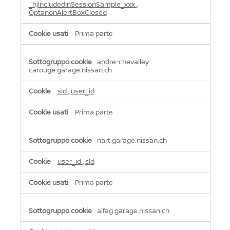
_hjIncludedInSessionSample_xxx
,
OptanonAlertBoxClosed
Prima parte
andre-chevalley-
carouge.garage.nissan.ch
sId
,
user_id
Prima parte
nart.garage.nissan.ch
user_id
,
sId
Prima parte
alfag.garage.nissan.ch