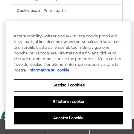
Prima parte
fr.nissan.ch
Astara Mobility Switzerland AG utilizza cookie propri e di
tfpsi
,
AMCV_xxxxxAdobeOrg
,
_gcl_au
,
tfpai
,
terze parti, al fine di offrire servizi personalizzati sulla base
AMCVS_xxxxxAdobeOrg
,
_fbp
di un profilo tratto dalle sue abitudini di navigazione,
nonché per raccogliere informazioni a fini analitici. Puoi
Prima parte
cliccare qui per modificare le tue preferenze e/o accettare
l'uso dei cookie. Per ulteriori informazioni, puoi visitare la
nostra
Informativa sui cookie.
de.nissan.ch
AMCV_xxxxxAdobeOrg
,
_gcl_au
,
tfpsi
,
Gestisci i cookies
AMCVS_xxxxxAdobeOrg
,
_fbp
,
tfpai
Rifiutare i cookie
Prima parte
Ge
Accetta i cookie
ch
sti
sci
TEST DRIVE
OFFERTA
NISSAN STORE
i
_fbp
co