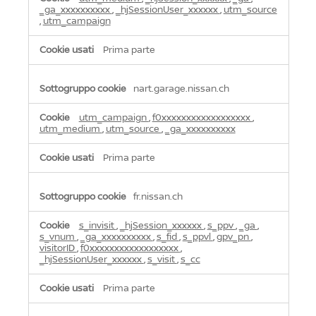
_ga_xxxxxxxxxx
,
_hjSessionUser_xxxxxx
,
utm_source
,
utm_campaign
Prima parte
nart.garage.nissan.ch
utm_campaign
,
f0xxxxxxxxxxxxxxxxxx
,
utm_medium
,
utm_source
,
_ga_xxxxxxxxxx
Prima parte
fr.nissan.ch
s_invisit
,
_hjSession_xxxxxx
,
s_ppv
,
_ga
,
s_vnum
,
_ga_xxxxxxxxxx
,
s_fid
,
s_ppvl
,
gpv_pn
,
visitorID
,
f0xxxxxxxxxxxxxxxxxx
,
_hjSessionUser_xxxxxx
,
s_visit
,
s_cc
Prima parte