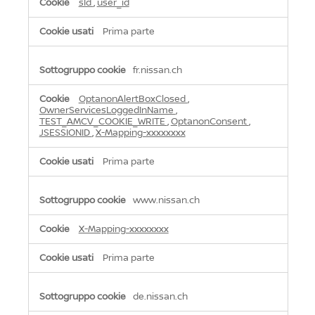
sId
,
user_id
Prima parte
fr.nissan.ch
OptanonAlertBoxClosed
,
OwnerServicesLoggedInName
,
TEST_AMCV_COOKIE_WRITE
,
OptanonConsent
,
JSESSIONID
,
X-Mapping-xxxxxxxx
Prima parte
www.nissan.ch
X-Mapping-xxxxxxxx
Prima parte
de.nissan.ch