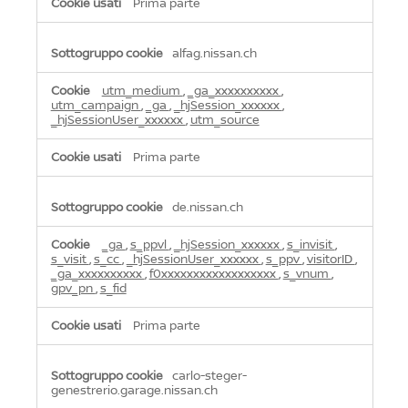
Prima parte
alfag.nissan.ch
utm_medium
,
_ga_xxxxxxxxxx
,
utm_campaign
,
_ga
,
_hjSession_xxxxxx
,
_hjSessionUser_xxxxxx
,
utm_source
Prima parte
de.nissan.ch
_ga
,
s_ppvl
,
_hjSession_xxxxxx
,
s_invisit
,
s_visit
,
s_cc
,
_hjSessionUser_xxxxxx
,
s_ppv
,
visitorID
,
_ga_xxxxxxxxxx
,
f0xxxxxxxxxxxxxxxxxx
,
s_vnum
,
gpv_pn
,
s_fid
Prima parte
carlo-steger-
genestrerio.garage.nissan.ch