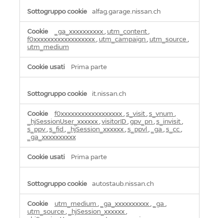
alfag.garage.nissan.ch
_ga_xxxxxxxxxx
,
utm_content
,
f0xxxxxxxxxxxxxxxxxx
,
utm_campaign
,
utm_source
,
utm_medium
Prima parte
it.nissan.ch
f0xxxxxxxxxxxxxxxxxx
,
s_visit
,
s_vnum
,
_hjSessionUser_xxxxxx
,
visitorID
,
gpv_pn
,
s_invisit
,
s_ppv
,
s_fid
,
_hjSession_xxxxxx
,
s_ppvl
,
_ga
,
s_cc
,
_ga_xxxxxxxxxx
Prima parte
autostaub.nissan.ch
utm_medium
,
_ga_xxxxxxxxxx
,
_ga
,
utm_source
,
_hjSession_xxxxxx
,