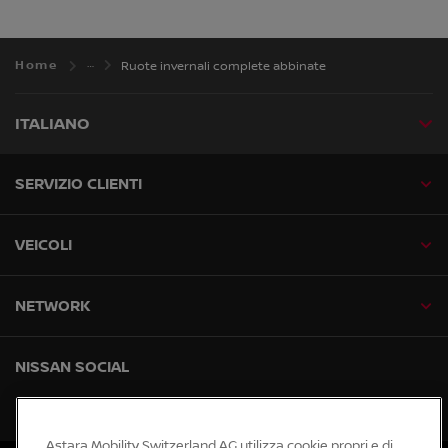
Home
Ruote invernali complete abbinate
ITALIANO
SERVIZIO CLIENTI
VEICOLI
NETWORK
NISSAN SOCIAL
facebook
instagram
tiktok
youtube
Astara Mobility Switzerland AG utilizza cookie propri e di