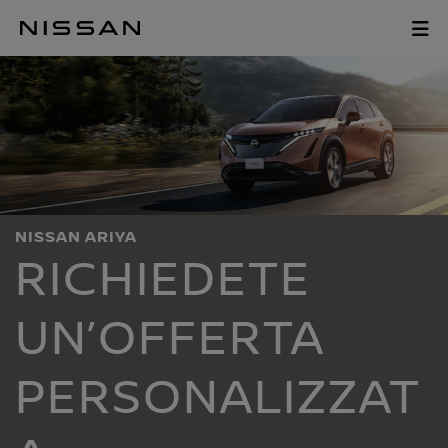
Vai
Richedere un'off
al
menu
principale
NISSAN ARIYA
RICHIEDETE
UN’OFFERTA
PERSONALIZZAT