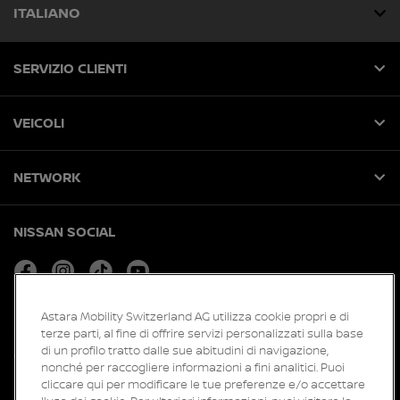
ITALIANO
SERVIZIO CLIENTI
VEICOLI
NETWORK
NISSAN SOCIAL
facebook
instagram
tiktok
youtube
Astara Mobility Switzerland AG utilizza cookie propri e di
Siti web globali
terze parti, al fine di offrire servizi personalizzati sulla base
di un profilo tratto dalle sue abitudini di navigazione,
Mappa del sito
nonché per raccogliere informazioni a fini analitici. Puoi
Notizie
cliccare qui per modificare le tue preferenze e/o accettare