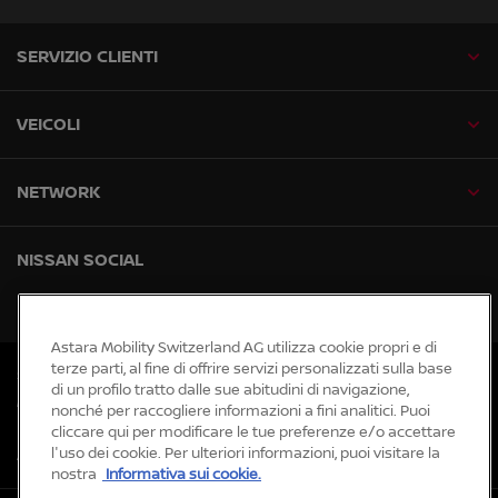
SERVIZIO CLIENTI
VEICOLI
NETWORK
NISSAN SOCIAL
facebook
instagram
tiktok
youtube
Astara Mobility Switzerland AG utilizza cookie propri e di
terze parti, al fine di offrire servizi personalizzati sulla base
Siti web globali
di un profilo tratto dalle sue abitudini di navigazione,
Mappa del sito
nonché per raccogliere informazioni a fini analitici. Puoi
Notizie
cliccare qui per modificare le tue preferenze e/o accettare
l'uso dei cookie. Per ulteriori informazioni, puoi visitare la
Accessibility
nostra
Informativa sui cookie.